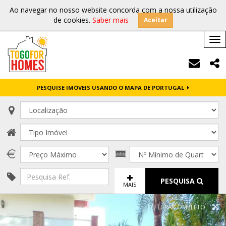
Ao navegar no nosso website concorda com a nossa utilização
de cookies.
Saber mais
Aceitar
Tog
nav
PESQUISE IMÓVEIS USANDO O MAPA DE PORTUGAL
PESQUISA
MAIS
ECRÃ COMPLETO