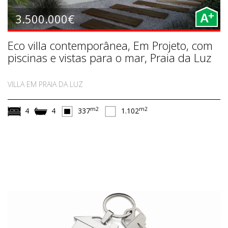
+
3.500.000€
A
Eco villa contemporânea, Em Projeto, com
piscinas e vistas para o mar, Praia da Luz
VILLA EM PRAIA DA LUZ
m2
m2
4
4
337
1.102