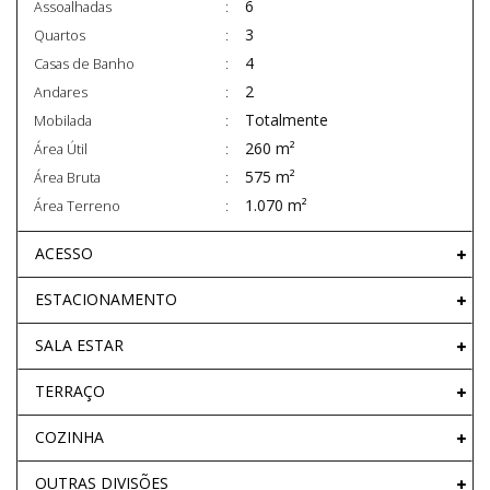
6
Assoalhadas
3
Quartos
4
Casas de Banho
2
Andares
Totalmente
Mobilada
260 m²
Área Útil
575 m²
Área Bruta
1.070 m²
Área Terreno
ACESSO
ESTACIONAMENTO
SALA ESTAR
TERRAÇO
COZINHA
OUTRAS DIVISÕES