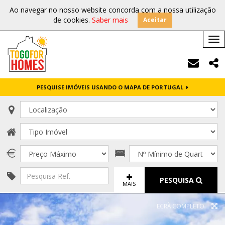
Ao navegar no nosso website concorda com a nossa utilização
de cookies.
Saber mais
Aceitar
Tog
nav
PESQUISE IMÓVEIS USANDO O MAPA DE PORTUGAL
PESQUISA
MAIS
ECRÃ COMPLETO