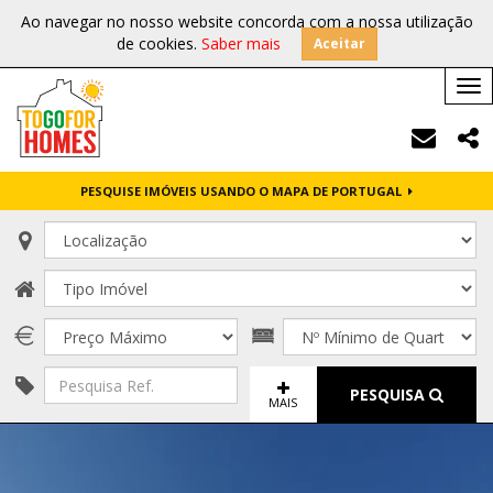
Ao navegar no nosso website concorda com a nossa utilização
de cookies.
Saber mais
Aceitar
Tog
nav
PESQUISE IMÓVEIS USANDO O MAPA DE PORTUGAL
PESQUISA
MAIS