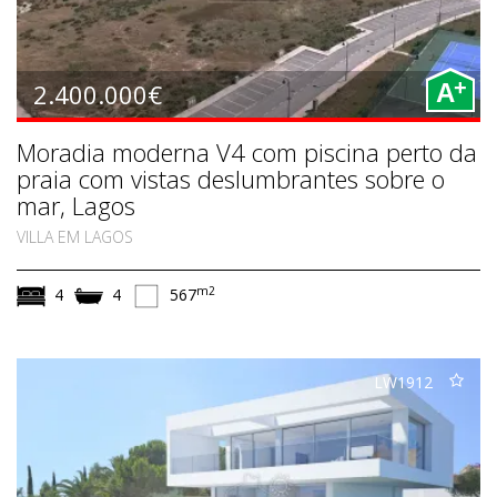
+
2.400.000€
A
Moradia moderna V4 com piscina perto da
praia com vistas deslumbrantes sobre o
mar, Lagos
VILLA EM LAGOS
m2
4
4
567
LW1912