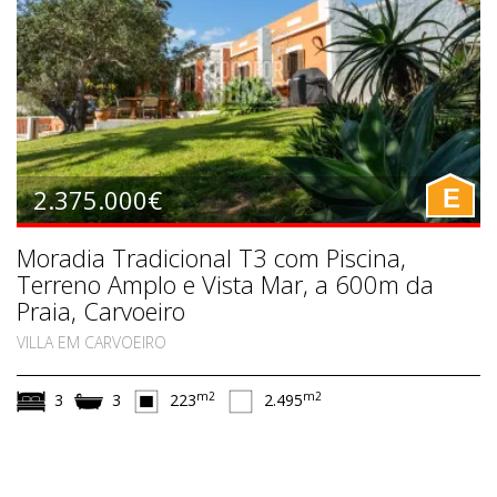
2.375.000€
E
Moradia Tradicional T3 com Piscina,
Terreno Amplo e Vista Mar, a 600m da
Praia, Carvoeiro
VILLA EM CARVOEIRO
m2
m2
3
3
223
2.495