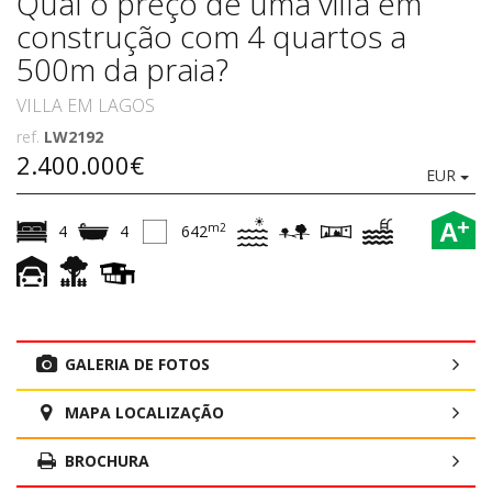
Qual o preço de uma villa em
construção com 4 quartos a
500m da praia?
VILLA EM LAGOS
ref.
LW2192
2.400.000€
EUR
+
A
m2
4
4
642
GALERIA DE FOTOS
MAPA LOCALIZAÇÃO
BROCHURA