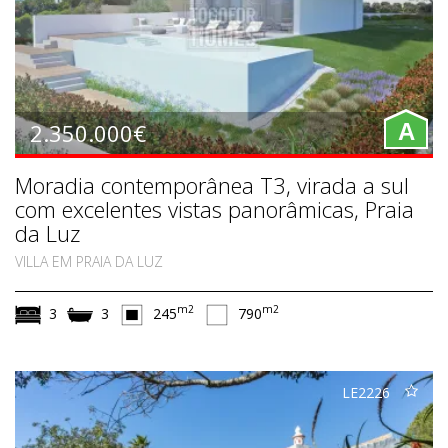
2.350.000€
A
Moradia contemporânea T3, virada a sul
com excelentes vistas panorâmicas, Praia
da Luz
VILLA EM PRAIA DA LUZ
m2
m2
3
3
245
790
LE2226