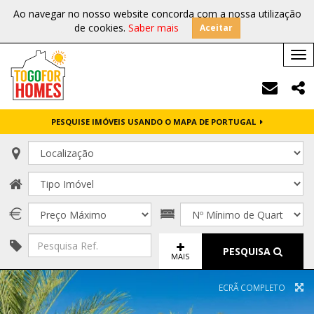
Ao navegar no nosso website concorda com a nossa utilização
de cookies.
Saber mais
Aceitar
Tog
nav
PESQUISE IMÓVEIS USANDO O MAPA DE PORTUGAL
PESQUISA
MAIS
ECRÃ COMPLETO