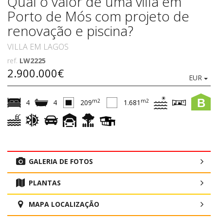
Qual o valor de uma villa em
Porto de Mós com projeto de
renovação e piscina?
VILLA EM LAGOS
ref.
LW2225
2.900.000€
EUR
B
m2
m2
4
4
209
1.681
GALERIA DE FOTOS
PLANTAS
MAPA LOCALIZAÇÃO