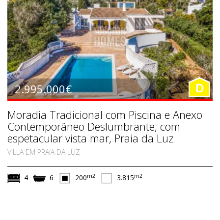
2.995.000€
D
Moradia Tradicional com Piscina e Anexo
Contemporâneo Deslumbrante, com
espetacular vista mar, Praia da Luz
VILLA EM PRAIA DA LUZ
m2
m2
4
6
200
3.815