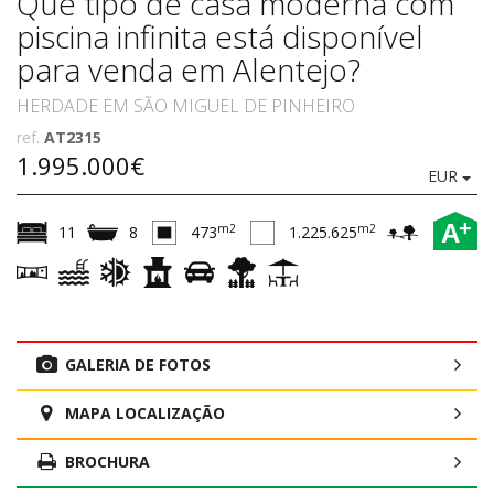
Que tipo de casa moderna com
piscina infinita está disponível
para venda em Alentejo?
HERDADE EM SÃO MIGUEL DE PINHEIRO
ref.
AT2315
1.995.000€
EUR
+
A
m2
m2
11
8
473
1.225.625
GALERIA DE FOTOS
MAPA LOCALIZAÇÃO
BROCHURA