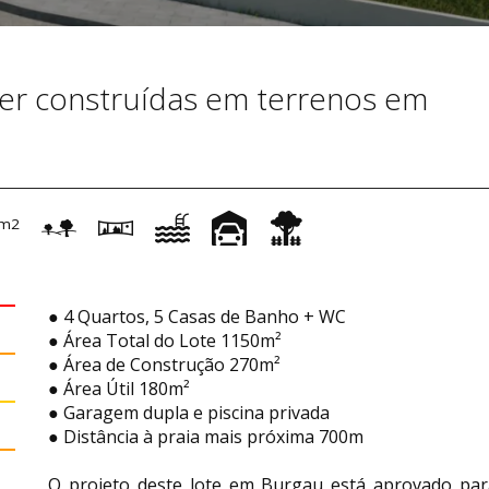
er construídas em terrenos em
m2
● 4 Quartos, 5 Casas de Banho + WC
● Área Total do Lote 1150m²
● Área de Construção 270m²
● Área Útil 180m²
● Garagem dupla e piscina privada
● Distância à praia mais próxima 700m
O projeto deste lote em Burgau está aprovado pa