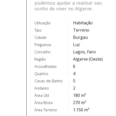
podemos ajudar a realisar seu
sonho de viver no Algarve.
Habitação
Utilização
Terreno
Tipo
Burgau
Cidade
Luz
Freguesia
Lagos, Faro
Concelho
Algarve (Oeste)
Região
6
Assoalhadas
4
Quartos
5
Casas de Banho
2
Andares
180 m²
Área Útil
270 m²
Área Bruta
1.150 m²
Área Terreno