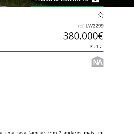
LW2299
ref.
380.000€
EUR
NA
ra uma casa familiar com 2 andares mais um