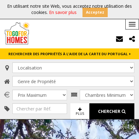
En utilisant notre site Web, vous acceptez notre utilisation des
cookies.
En savoir plus
Acceptez
Tog
nav
RECHERCHER DES PROPRIÉTÉS À L'AIDE DE LA CARTE DU PORTUGAL
CHERCHER
PLUS
PLEIN ÉCRAN