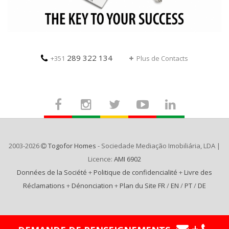
289 322 134
+351
Plus de Contacts
2003-2026
Togofor Homes
- Sociedade Mediação Imobiliária, LDA |
Licence:
AMI 6902
Données de la Société
+
Politique de confidencialité
+
Livre des
Réclamations
+
Dénonciation
+
Plan du Site FR
/
EN
/
PT
/
DE
+