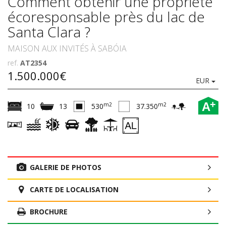
Comment obtenir une propriété
écoresponsable près du lac de
Santa Clara ?
MAISON AUX INVITÉS À SABÓIA
ref.
AT2354
1.500.000€
EUR
+
A
m2
m2
10
13
530
37.350
GALERIE DE PHOTOS
CARTE DE LOCALISATION
BROCHURE