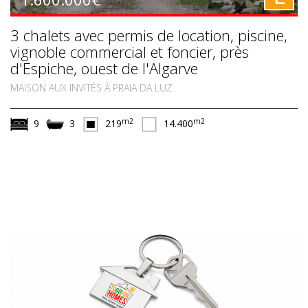
3 chalets avec permis de location, piscine,
vignoble commercial et foncier, près
d'Espiche, ouest de l'Algarve
MAISON AUX INVITÉS À PRAIA DA LUZ
m2
m2
9
3
219
14.400