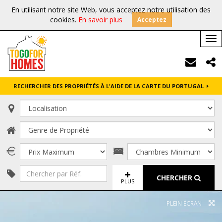
En utilisant notre site Web, vous acceptez notre utilisation des
cookies.
En savoir plus
Acceptez
Tog
nav
RECHERCHER DES PROPRIÉTÉS À L'AIDE DE LA CARTE DU PORTUGAL
CHERCHER
PLUS
PLEIN ÉCRAN