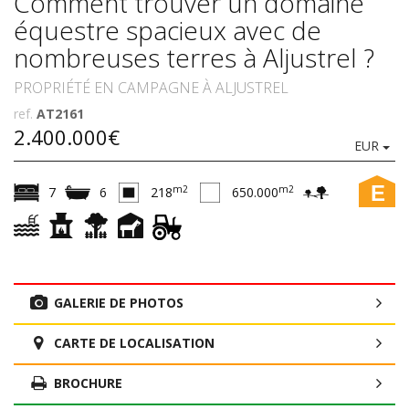
Comment trouver un domaine
équestre spacieux avec de
nombreuses terres à Aljustrel ?
PROPRIÉTÉ EN CAMPAGNE À ALJUSTREL
ref.
AT2161
2.400.000€
EUR
E
m2
m2
7
6
218
650.000
GALERIE DE PHOTOS
CARTE DE LOCALISATION
BROCHURE