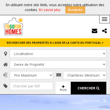
En utilisant notre site Web, vous acceptez notre utilisation des
cookies.
En savoir plus
Acceptez
Tog
nav
RECHERCHER DES PROPRIÉTÉS À L'AIDE DE LA CARTE DU PORTUGAL
CHERCHER
PLUS
PLEIN ÉCRAN