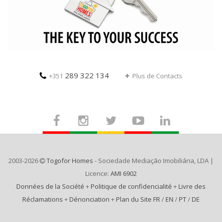
289 322 134
+351
Plus de Contacts
2003-2026
Togofor Homes
- Sociedade Mediação Imobiliária, LDA |
Licence:
AMI 6902
Données de la Société
+
Politique de confidencialité
+
Livre des
Réclamations
+
Dénonciation
+
Plan du Site FR
/
EN
/
PT
/
DE