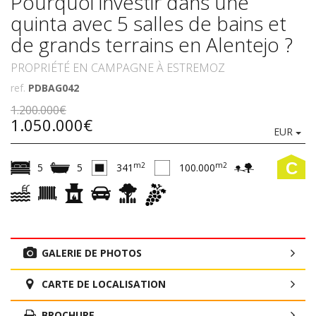
Pourquoi investir dans une
quinta avec 5 salles de bains et
de grands terrains en Alentejo ?
PROPRIÉTÉ EN CAMPAGNE À ESTREMOZ
ref.
PDBAG042
1.200.000€
1.050.000€
EUR
C
m2
m2
5
5
341
100.000
GALERIE DE PHOTOS
CARTE DE LOCALISATION
BROCHURE