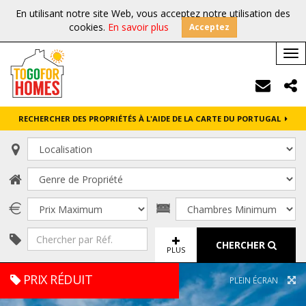
En utilisant notre site Web, vous acceptez notre utilisation des
cookies.
En savoir plus
Acceptez
Tog
nav
RECHERCHER DES PROPRIÉTÉS À L'AIDE DE LA CARTE DU PORTUGAL
CHERCHER
PLUS
PRIX RÉDUIT
PLEIN ÉCRAN