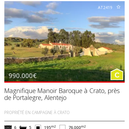
AT2419
990.000€
C
Magnifique Manoir Baroque à Crato, près
de Portalegre, Alentejo
PROPRIÉTÉ EN CAMPAGNE À CRATO
m2
m2
6
5
195
76.000