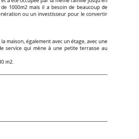
 et a été occupée par la même famille jusqu'en
us de 1000m2 mais il a besoin de beaucoup de
énération ou un investisseur pour le convertir
la maison, également avec un étage, avec une
 de service qui mène à une petite terrasse au
80 m2.