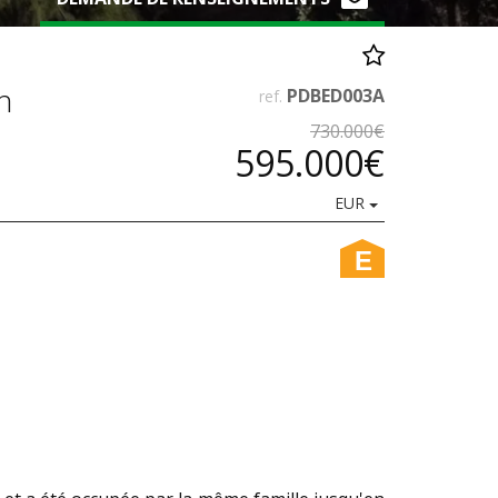
n
PDBED003A
ref.
730.000€
595.000€
EUR
E