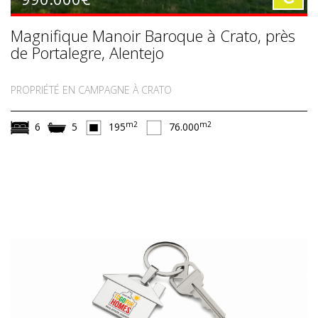
Magnifique Manoir Baroque à Crato, près
de Portalegre, Alentejo
PROPRIÉTÉ EN CAMPAGNE À CRATO
m2
m2
6
5
195
76.000