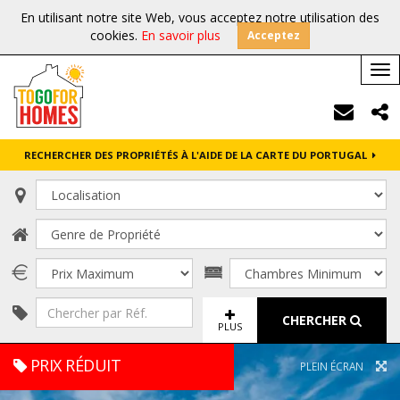
En utilisant notre site Web, vous acceptez notre utilisation des
cookies.
En savoir plus
Acceptez
Tog
nav
RECHERCHER DES PROPRIÉTÉS À L'AIDE DE LA CARTE DU PORTUGAL
CHERCHER
PLUS
PRIX RÉDUIT
PLEIN ÉCRAN