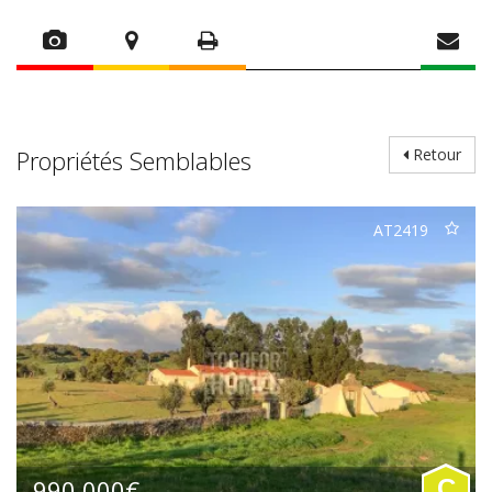
Propriétés Semblables
Retour
AT2419
990.000€
C