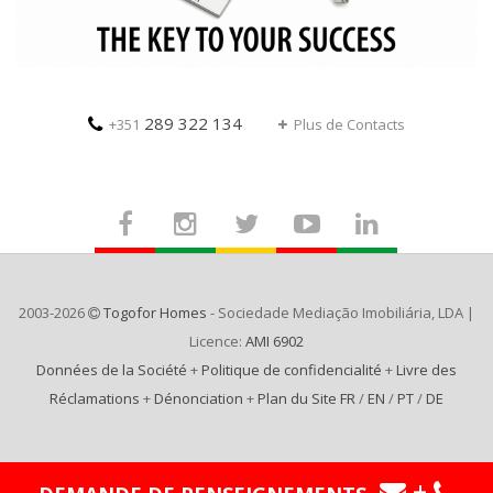
289 322 134
+351
Plus de Contacts
2003-2026
Togofor Homes
- Sociedade Mediação Imobiliária, LDA |
Licence:
AMI 6902
Données de la Société
+
Politique de confidencialité
+
Livre des
Réclamations
+
Dénonciation
+
Plan du Site FR
/
EN
/
PT
/
DE
+