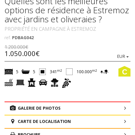
Quelles sont les meilleures
options de résidence à Estremoz
avec jardins et oliveraies ?
PROPRIÉTÉ EN CAMPAGNE À ESTREMOZ
ref.
PDBAG042
1.200.000€
1.050.000€
EUR
C
m2
m2
5
5
341
100.000
GALERIE DE PHOTOS
CARTE DE LOCALISATION
BROCHURE