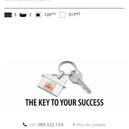
m2
m2
3
2
120
517
289 322 134
+351
Plus de Contacts