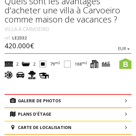
Quels sont les avantages
d'acheter une villa à Carvoeiro
comme maison de vacances ?
VILLA À CARVOEIRO
ref.
LE2332
420.000€
EUR
B
m2
m2
2
2
79
168
GALERIE DE PHOTOS
PLANS D'ÉTAGE
CARTE DE LOCALISATION