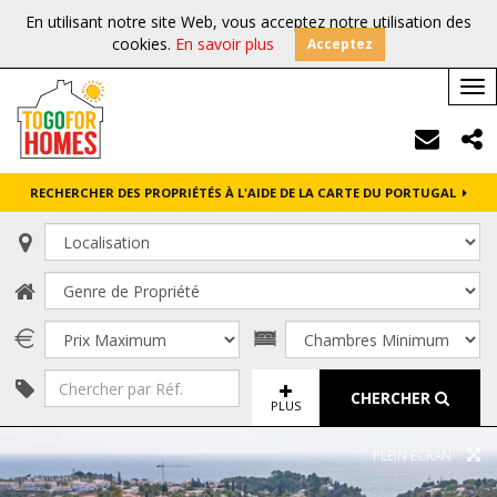
En utilisant notre site Web, vous acceptez notre utilisation des
cookies.
En savoir plus
Acceptez
Tog
nav
RECHERCHER DES PROPRIÉTÉS À L'AIDE DE LA CARTE DU PORTUGAL
CHERCHER
PLUS
PLEIN ÉCRAN