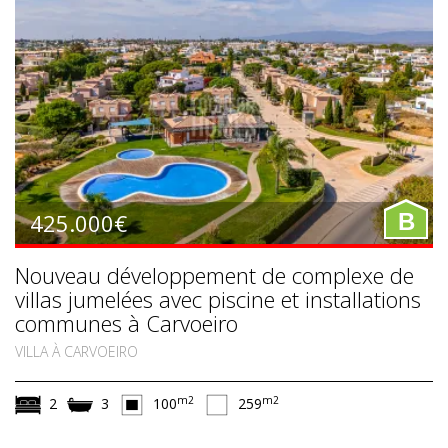
425.000€
B
Nouveau développement de complexe de
villas jumelées avec piscine et installations
communes à Carvoeiro
VILLA À CARVOEIRO
m2
m2
2
3
100
259