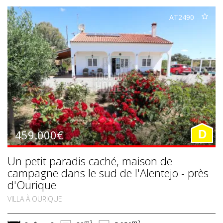
AT2490
459.000€
D
Un petit paradis caché, maison de
campagne dans le sud de l'Alentejo - près
d'Ourique
VILLA À OURIQUE
m2
m2