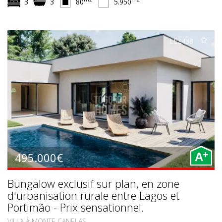
3
3
80
5.950
LE2438
+
495.000€
A
Bungalow exclusif sur plan, en zone
d'urbanisation rurale entre Lagos et
Portimão - Prix sensationnel.
VILLA À MONTE CANELAS