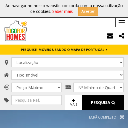
Ao navegar no nosso website concorda com a nossa utilização
de cookies.
Saber mais
Aceitar
Tog
nav
PESQUISE IMÓVEIS USANDO O MAPA DE PORTUGAL
PESQUISA
MAIS
ECRÃ COMPLETO