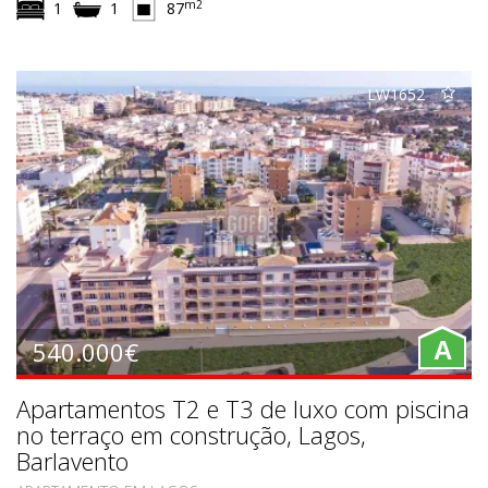
m2
1
1
87
LW1652
540.000€
A
Apartamentos T2 e T3 de luxo com piscina
no terraço em construção, Lagos,
Barlavento