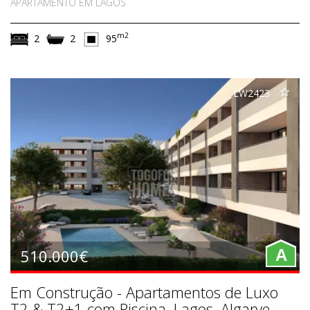
APARTAMENTO EM LAGOS
m2
2
2
95
LW2423
510.000€
A
Em Construção - Apartamentos de Luxo
T2 & T2+1 com Piscina, Lagos, Algarve