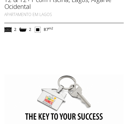
Ocidental
APARTAMENTO EM LAGOS
m2
2
2
87