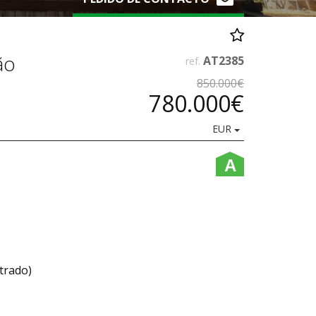
ão
AT2385
ref.
850.000€
780.000€
EUR
A
strado)