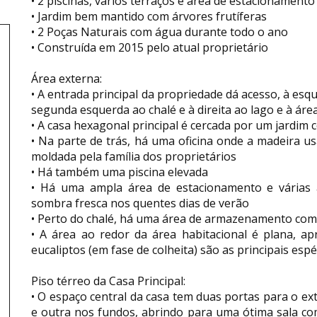
• 2 piscinas, vários terraços e área de estacionamento
• Jardim bem mantido com árvores frutíferas
• 2 Poças Naturais com água durante todo o ano
• Construída em 2015 pelo atual proprietário
Área externa:
• A entrada principal da propriedade dá acesso, à esq
segunda esquerda ao chalé e à direita ao lago e à área
• A casa hexagonal principal é cercada por um jardim 
• Na parte de trás, há uma oficina onde a madeira u
moldada pela família dos proprietários
• Há também uma piscina elevada
• Há uma ampla área de estacionamento e várias
sombra fresca nos quentes dias de verão
• Perto do chalé, há uma área de armazenamento co
• A área ao redor da área habitacional é plana, a
eucaliptos (em fase de colheita) são as principais e
Piso térreo da Casa Principal:
• O espaço central da casa tem duas portas para o ext
e outra nos fundos, abrindo para uma ótima sala c