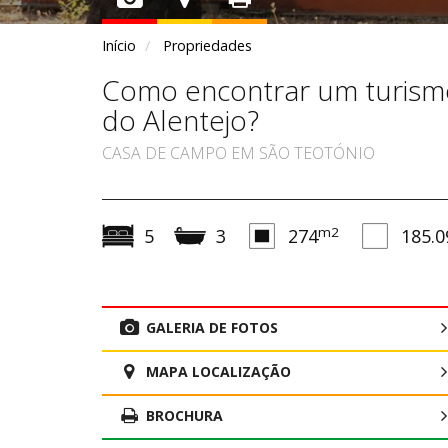
Início
Propriedades
Como encontrar um turismo 
do Alentejo?
CASA DE CAMPO EM SÃO TEOTÓNIO
m2
5
3
274
185.0
GALERIA DE FOTOS
MAPA LOCALIZAÇÃO
BROCHURA