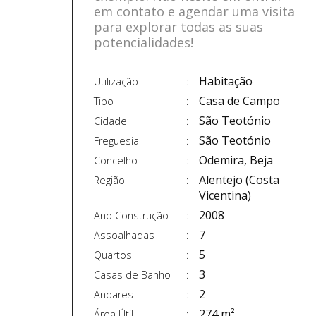
em contato e agendar uma visita
para explorar todas as suas
potencialidades!
Habitação
Utilização
Casa de Campo
Tipo
São Teotónio
Cidade
São Teotónio
Freguesia
Odemira, Beja
Concelho
Alentejo (Costa
Região
Vicentina)
2008
Ano Construção
7
Assoalhadas
5
Quartos
3
Casas de Banho
2
Andares
274 m²
Área Útil