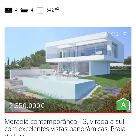
m2
4
4
642
LW1912
2.350.000€
A
Moradia contemporânea T3, virada a sul
com excelentes vistas panorâmicas, Praia
da Luz