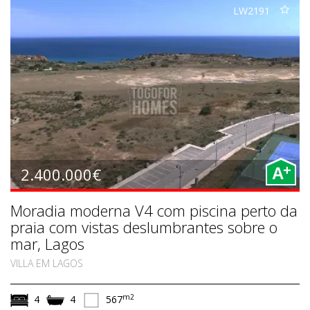
LW2191
+
2.400.000€
A
Moradia moderna V4 com piscina perto da
praia com vistas deslumbrantes sobre o
mar, Lagos
VILLA EM LAGOS
m2
4
4
567