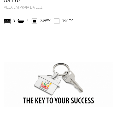
VILLA EM PRAIA DA LUZ
m2
m2
3
3
245
790