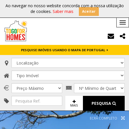
Ao navegar no nosso website concorda com a nossa utilização
de cookies.
Saber mais
Aceitar
Tog
nav
PESQUISE IMÓVEIS USANDO O MAPA DE PORTUGAL
PESQUISA
MAIS
ECRÃ COMPLETO