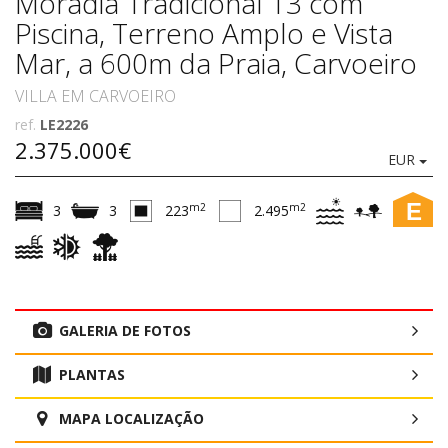
Moradia Tradicional T3 com
Piscina, Terreno Amplo e Vista
Mar, a 600m da Praia, Carvoeiro
VILLA EM CARVOEIRO
ref.
LE2226
2.375.000€
EUR
E
m2
m2
3
3
223
2.495
GALERIA DE FOTOS
PLANTAS
MAPA LOCALIZAÇÃO