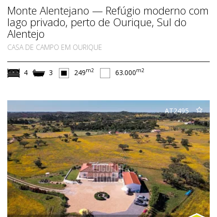
Monte Alentejano — Refúgio moderno com
lago privado, perto de Ourique, Sul do
Alentejo
CASA DE CAMPO EM OURIQUE
m2
m2
4
3
249
63.000
AT2495