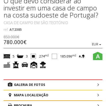
O que devo considerar ao
investir em uma casa de campo
na costa sudoeste de Portugal?
CASA DE CAMPO EM SÃO TEOTÓNIO
ref.
AT2385
850.000€
780.000€
EUR
A
m2
m2
5
3
274
185.096
GALERIA DE FOTOS
MAPA LOCALIZAÇÃO
BROCHURA