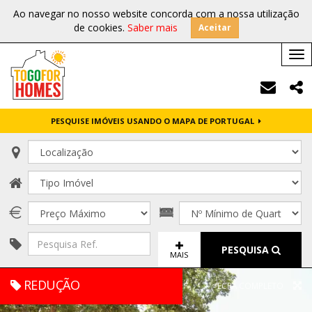
Ao navegar no nosso website concorda com a nossa utilização
de cookies.
Saber mais
Aceitar
Tog
nav
PESQUISE IMÓVEIS USANDO O MAPA DE PORTUGAL
PESQUISA
MAIS
REDUÇÃO
ECRÃ COMPLETO