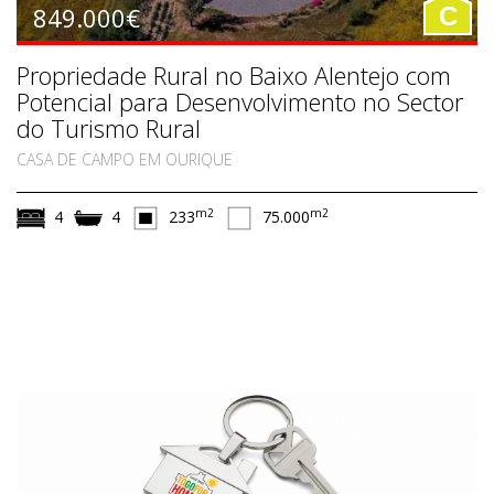
849.000€
C
Propriedade Rural no Baixo Alentejo com
Potencial para Desenvolvimento no Sector
do Turismo Rural
CASA DE CAMPO EM OURIQUE
m2
m2
4
4
233
75.000