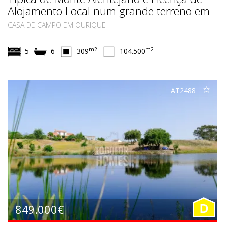
Alojamento Local num grande terreno em
Ourique, Alentejo Sul
CASA DE CAMPO EM OURIQUE
m2
m2
5
6
309
104.500
AT2488
849.000€
D