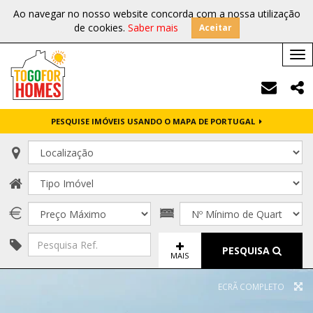
Ao navegar no nosso website concorda com a nossa utilização
de cookies.
Saber mais
Aceitar
Tog
nav
PESQUISE IMÓVEIS USANDO O MAPA DE PORTUGAL
PESQUISA
MAIS
ECRÃ COMPLETO