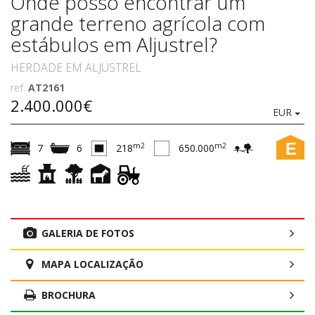
Onde posso encontrar um
grande terreno agrícola com
estábulos em Aljustrel?
HERDADE EM ALJUSTREL
ref.
AT2161
2.400.000€
EUR
E
m2
m2
7
6
218
650.000
GALERIA DE FOTOS
MAPA LOCALIZAÇÃO
BROCHURA