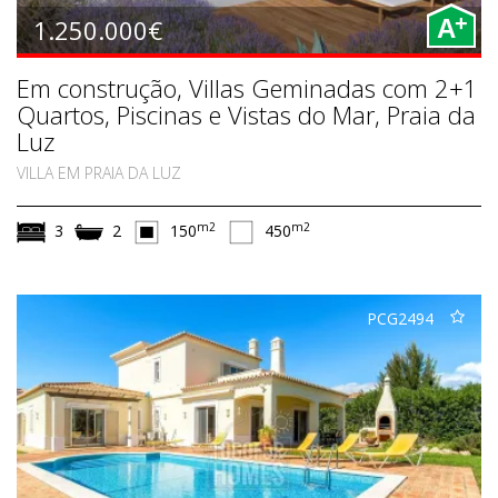
+
1.250.000€
A
Em construção, Villas Geminadas com 2+1
Quartos, Piscinas e Vistas do Mar, Praia da
Luz
VILLA EM PRAIA DA LUZ
m2
m2
3
2
150
450
PCG2494