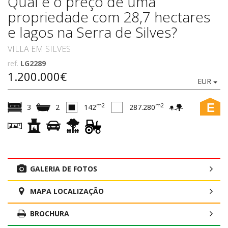
Qual é o preço de uma
propriedade com 28,7 hectares
e lagos na Serra de Silves?
VILLA EM SILVES
ref.
LG2289
1.200.000€
EUR
E
m2
m2
3
2
142
287.280
GALERIA DE FOTOS
MAPA LOCALIZAÇÃO
BROCHURA