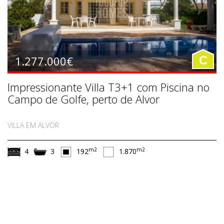
1.277.000€
C
Impressionante Villa T3+1 com Piscina no
Campo de Golfe, perto de Alvor
VILLA EM ALVOR
m2
m2
4
3
192
1.870