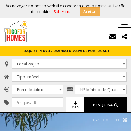
Ao navegar no nosso website concorda com a nossa utilização
de cookies.
Saber mais
Aceitar
Tog
nav
PESQUISE IMÓVEIS USANDO O MAPA DE PORTUGAL
PESQUISA
MAIS
ECRÃ COMPLETO