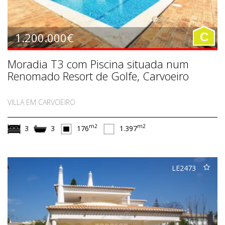
1.200.000€
C
Moradia T3 com Piscina situada num
Renomado Resort de Golfe, Carvoeiro
VILLA EM CARVOEIRO
m2
m2
3
3
176
1.397
LE2473