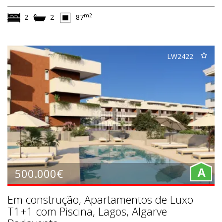
m2
2
2
87
LW2422
500.000€
A
Em construção, Apartamentos de Luxo
T1+1 com Piscina, Lagos, Algarve