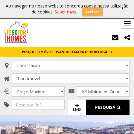
Ao navegar no nosso website concorda com a nossa utilização
de cookies.
Saber mais
Aceitar
Tog
nav
PESQUISE IMÓVEIS USANDO O MAPA DE PORTUGAL
PESQUISA
MAIS
ECRÃ COMPLETO