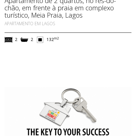
Apartamento de 2 quartos, no rés-do-
chão, em frente à praia em complexo
turístico, Meia Praia, Lagos
APARTAMENTO EM LAGOS
m2
2
2
132