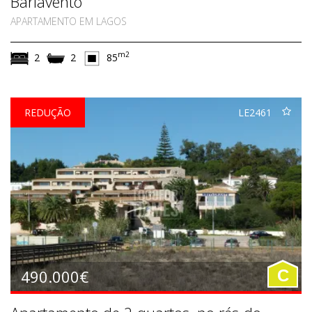
Barlavento
APARTAMENTO EM LAGOS
m2
2
2
85
REDUÇÃO
LE2461
490.000€
C