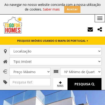
Ao navegar no nosso website concorda com a nossa utilização
de cookies.
Saber mais
Aceitar
Tog
nav
PESQUISE IMÓVEIS USANDO O MAPA DE PORTUGAL
PESQUISA
MAIS