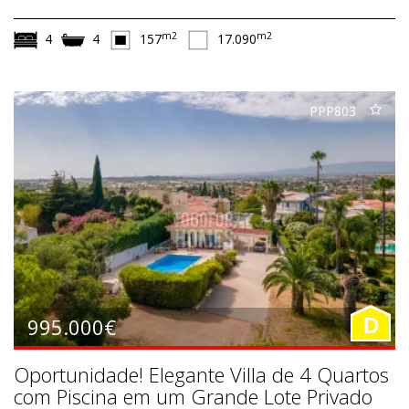
m2
m2
4
4
157
17.090
PPP803
995.000€
D
Oportunidade! Elegante Villa de 4 Quartos
com Piscina em um Grande Lote Privado