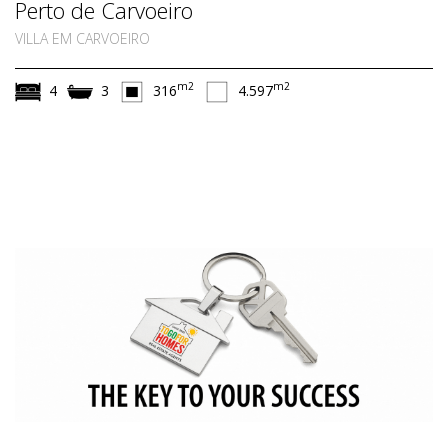
Perto de Carvoeiro
VILLA EM CARVOEIRO
m2
m2
4
3
316
4.597