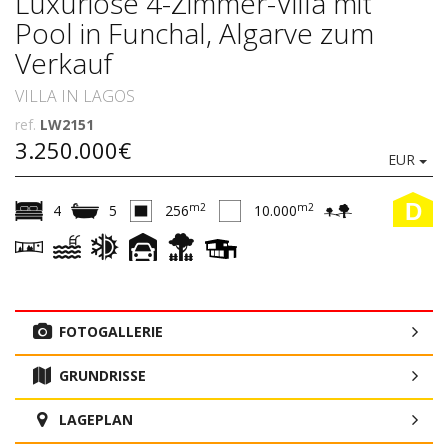
Luxuriöse 4-Zimmer-Villa mit
Pool in Funchal, Algarve zum
Verkauf
VILLA IN LAGOS
ref.
LW2151
3.250.000€
EUR
D
m2
m2
4
5
256
10.000
FOTOGALLERIE
GRUNDRISSE
LAGEPLAN