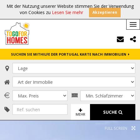
Mit der Nutzung unserer Website stimmen Sie der Verwendung
von Cookies zu
Lesen Sie mehr
Akzeptieren
Tog
nav
SUCHEN SIE MITHILFE DER PORTUGAL KARTE NACH IMMOBILIEN
SUCHE
MEHR
FULL SCREEN