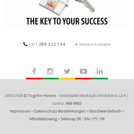
289 322 134
+351
Weitere Kontakte
2003-2026
Togofor Homes
- Sociedade Mediação Imobiliária, LDA |
Lizenz:
AMI 6902
Impressum
+
Datenschutz-Bestimmungen
+
Beschwerdebuch
+
Whistleblowing
+
Sitemap DE
/
EN
/
PT
/
FR