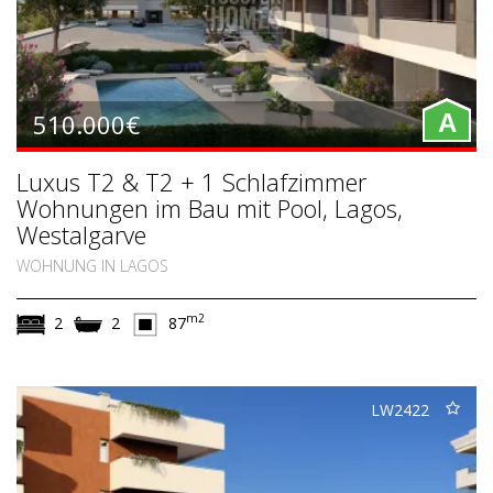
510.000€
A
Luxus T2 & T2 + 1 Schlafzimmer
Wohnungen im Bau mit Pool, Lagos,
Westalgarve
WOHNUNG IN LAGOS
m2
2
2
87
LW2422