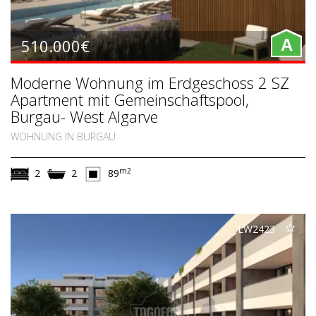
510.000€
A
Moderne Wohnung im Erdgeschoss 2 SZ
Apartment mit Gemeinschaftspool,
Burgau- West Algarve
WOHNUNG IN BURGAU
m2
2
2
89
LW2423