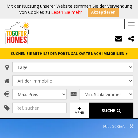
Mit der Nutzung unserer Website stimmen Sie der Verwendung
von Cookies zu
Lesen Sie mehr
Akzeptieren
Tog
nav
SUCHEN SIE MITHILFE DER PORTUGAL KARTE NACH IMMOBILIEN
SUCHE
MEHR
FULL SCREEN