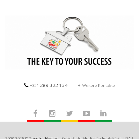
289 322 134
+351
Weitere Kontakte
2003-2026
Togofor Homes
- Sociedade Mediação Imobiliária, LDA |