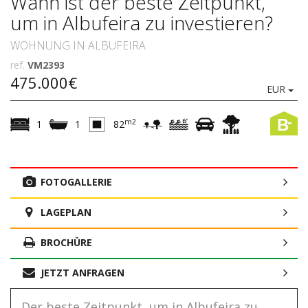
Wann ist der beste Zeitpunkt,
um in Albufeira zu investieren?
WOHNUNG IN ALBUFEIRA
ref.
VM2393
475.000€
EUR
-
B
m2
1
1
82
FOTOGALLERIE
LAGEPLAN
BROCHÜRE
JETZT ANFRAGEN
Der beste Zeitpunkt, um in Albufeira zu