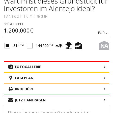
Warum ist dieses Grundstück für
Investoren im Alentejo ideal?
LANDGUT IN OURIQUE
ref.
AT2313
1.200.000€
EUR
NA
m2
m2
314
144.500
FOTOGALLERIE
LAGEPLAN
BROCHÜRE
JETZT ANFRAGEN
Dieses herausragende Grundstück im