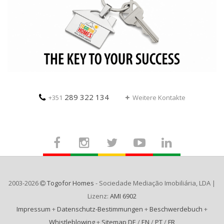
289 322 134
+351
Weitere Kontakte
2003-2026
Togofor Homes
- Sociedade Mediação Imobiliária, LDA |
Lizenz:
AMI 6902
Impressum
+
Datenschutz-Bestimmungen
+
Beschwerdebuch
+
Whistleblowing
+
Sitemap DE
/
EN
/
PT
/
FR