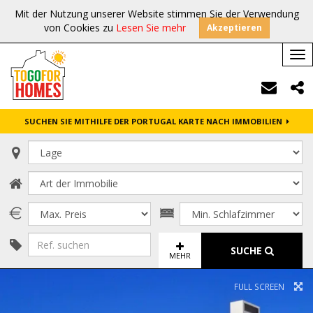
Mit der Nutzung unserer Website stimmen Sie der Verwendung
von Cookies zu
Lesen Sie mehr
Akzeptieren
Tog
nav
SUCHEN SIE MITHILFE DER PORTUGAL KARTE NACH IMMOBILIEN
SUCHE
MEHR
FULL SCREEN