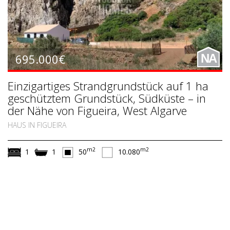
695.000€
NA
Einzigartiges Strandgrundstück auf 1 ha
geschütztem Grundstück, Südküste – in
der Nähe von Figueira, West Algarve
HAUS IN FIGUEIRA
m2
m2
1
1
50
10.080