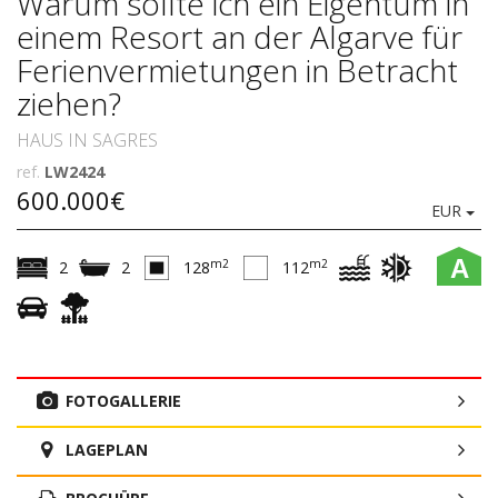
Warum sollte ich ein Eigentum in
einem Resort an der Algarve für
Ferienvermietungen in Betracht
ziehen?
HAUS IN SAGRES
ref.
LW2424
600.000€
EUR
A
m2
m2
2
2
128
112
FOTOGALLERIE
LAGEPLAN