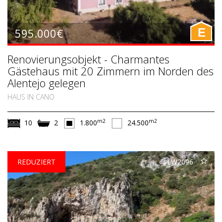
595.000€
E
Renovierungsobjekt - Charmantes
Gästehaus mit 20 Zimmern im Norden des
Alentejo gelegen
HAUS IN CANO
m2
m2
10
2
1.800
24.500
REDUZIERT
LW2096