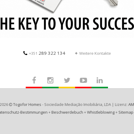
289 322 134
+351
Weitere Kontakte
-2026
Togofor Homes
- Sociedade Mediação Imobiliária, LDA | Lizenz:
AM
atenschutz-Bestimmungen
+
Beschwerdebuch
+
Whistleblowing
+
Sitemap