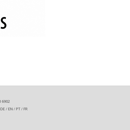
I 6902
 DE
/
EN
/
PT
/
FR