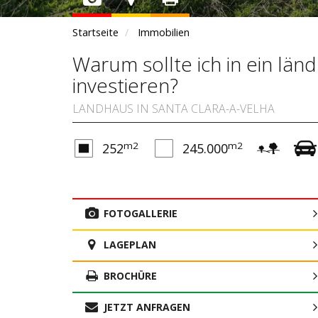
Startseite
Immobilien
Warum sollte ich in ein län
investieren?
LANDHAUS IN SANTA CLARA-A-VELHA
m2
m2
252
245.000
FOTOGALLERIE
LAGEPLAN
BROCHÜRE
JETZT ANFRAGEN