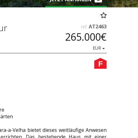
ur
AT2463
ref.
265.000€
EUR
F
re
ärten
lara-a-Velha bietet dieses weitläufige Anwesen
 errichten. Das bestehende Haus mit einer