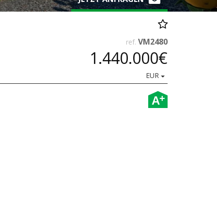
VM2480
ref.
1.440.000€
EUR
+
A