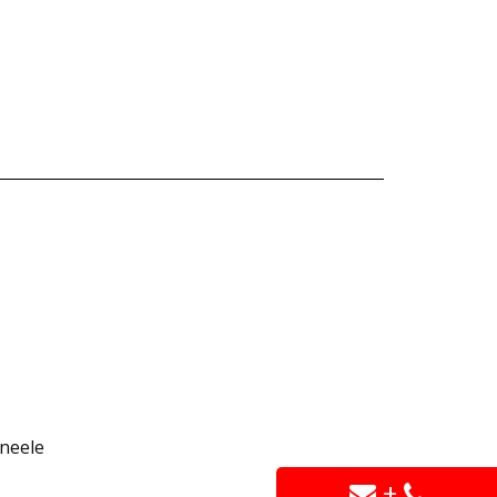
neele
+