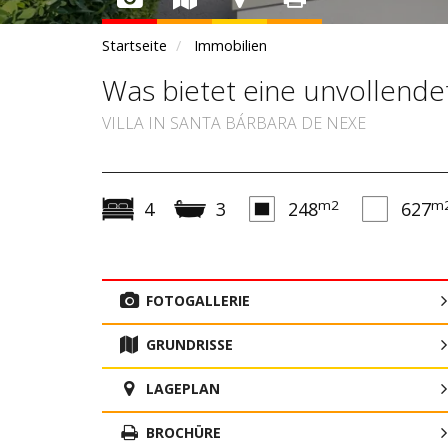
Startseite
Immobilien
Was bietet eine unvollendet
VILLA IN SANTA BÁRBARA DE NEXE
m2
m
4
3
248
627
FOTOGALLERIE
GRUNDRISSE
LAGEPLAN
BROCHÜRE