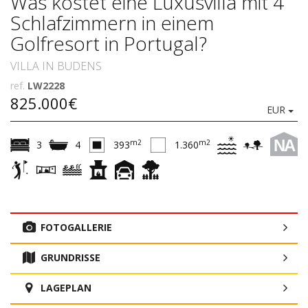
Was kostet eine Luxusvilla mit 4
Schlafzimmern in einem
Golfresort in Portugal?
VILLA IN BUDENS
ref.
LW2228
825.000€
EUR
NA
m2
m2
3
4
393
1.360
FOTOGALLERIE
GRUNDRISSE
LAGEPLAN