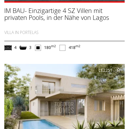
IM BAU- Einzigartige 4 SZ Villen mit
privaten Pools, in der Nähe von Lagos
VILLA IN PORTELAS
m2
m2
4
3
180
418
LE2251