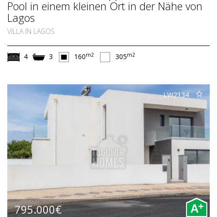
Pool in einem kleinen Ort in der Nähe von
Lagos
VILLA IN LAGOS
m2
m2
4
3
160
305
LW2134
+
795.000€
A