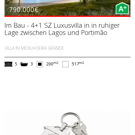
+
790.000€
A
Im Bau - 4+1 SZ Luxusvilla in in ruhiger
Lage zwischen Lagos und Portimão
VILLA IN MEXILHOEIRA GRANDE
m2
m2
5
3
200
517