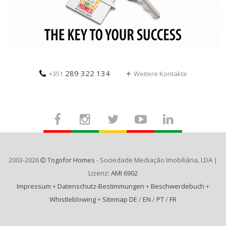
289 322 134
+351
Weitere Kontakte
2003-2026
Togofor Homes
- Sociedade Mediação Imobiliária, LDA |
Lizenz:
AMI 6902
Impressum
+
Datenschutz-Bestimmungen
+
Beschwerdebuch
+
Whistleblowing
+
Sitemap DE
/
EN
/
PT
/
FR