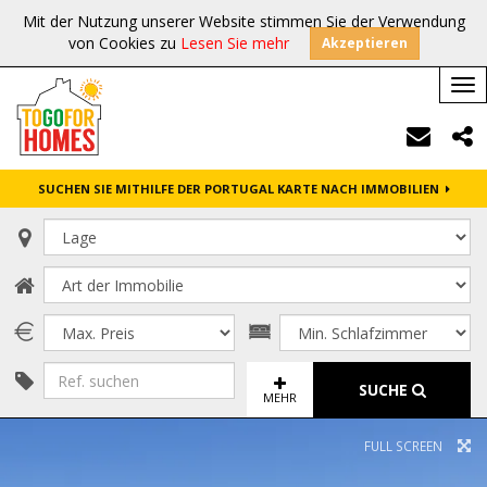
Mit der Nutzung unserer Website stimmen Sie der Verwendung
von Cookies zu
Lesen Sie mehr
Akzeptieren
Tog
nav
SUCHEN SIE MITHILFE DER PORTUGAL KARTE NACH IMMOBILIEN
SUCHE
MEHR
FULL SCREEN