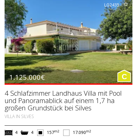
LG2435
1.125.000€
C
4 Schlafzimmer Landhaus Villa mit Pool
und Panoramablick auf einem 1,7 ha
großen Grundstück bei Silves
VILLA IN SILVES
m2
m2
4
4
157
17.090