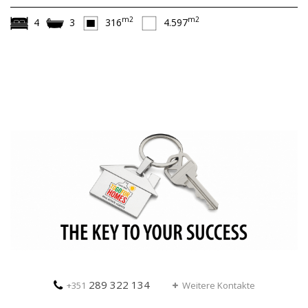
m2
m2
4
3
316
4.597
289 322 134
+351
Weitere Kontakte