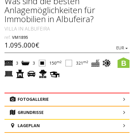
Was sind die besten
Anlagemöglichkeiten für
Immobilien in Albufeira?
VILLA IN ALBUFEIRA
ref.
VM1895
1.095.000€
EUR
B
m2
m2
3
3
150
321
FOTOGALLERIE
GRUNDRISSE
LAGEPLAN