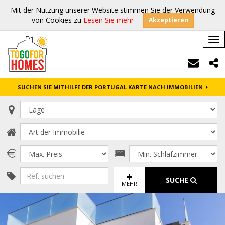
Mit der Nutzung unserer Website stimmen Sie der Verwendung
von Cookies zu
Lesen Sie mehr
Akzeptieren
Tog
nav
SUCHEN SIE MITHILFE DER PORTUGAL KARTE NACH IMMOBILIEN
SUCHE
MEHR