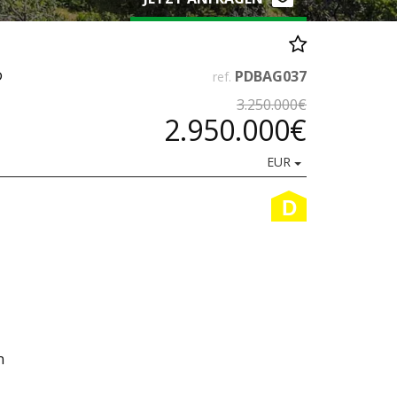
?
PDBAG037
ref.
3.250.000€
2.950.000€
EUR
D
n