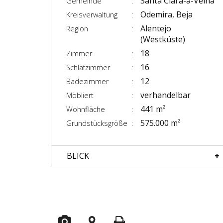
Santa Clara-a-Velha
Gemeinde
Odemira, Beja
Kreisverwaltung
Alentejo
Region
(Westküste)
18
Zimmer
16
Schlafzimmer
12
Badezimmer
verhandelbar
Möbliert
441 m²
Wohnfläche
575.000 m²
Grundstücksgröße
BLICK