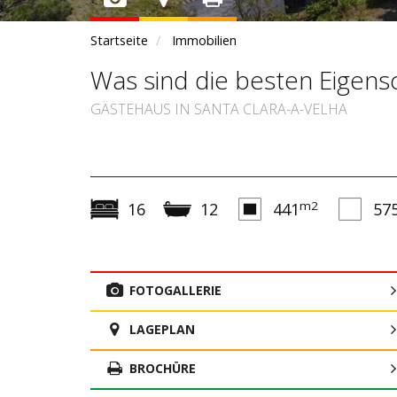
Startseite
Immobilien
Was sind die besten Eigensc
GÄSTEHAUS IN SANTA CLARA-A-VELHA
m2
16
12
441
57
FOTOGALLERIE
LAGEPLAN
BROCHÜRE