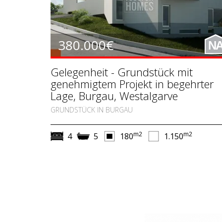
380.000€
N
Gelegenheit - Grundstück mit
genehmigtem Projekt in begehrter
Lage, Burgau, Westalgarve
GRUNDSTÜCK IN BURGAU
m2
m2
4
5
180
1.150