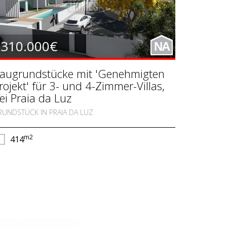
310.000€
NA
augrundstücke mit 'Genehmigten
rojekt' für 3- und 4-Zimmer-Villas,
ei Praia da Luz
RUNDSTÜCK IN PRAIA DA LUZ
m2
414