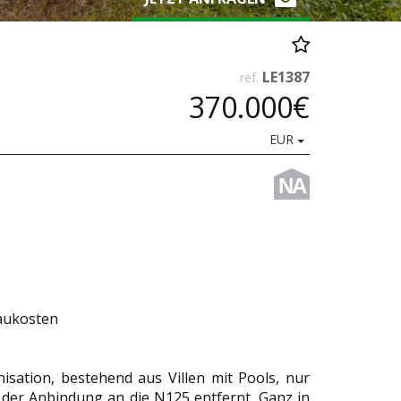
LE1387
ref.
370.000€
EUR
NA
Baukosten
isation, bestehend aus Villen mit Pools, nur
er Anbindung an die N125 entfernt. Ganz in