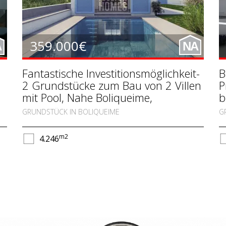
359.000€
A
NA
Fantastische Investitionsmöglichkeit-
B
2 Grundstücke zum Bau von 2 Villen
P
mit Pool, Nahe Boliqueime,
b
Vilamoura
GRUNDSTÜCK IN BOLIQUEIME
G
m2
4.246