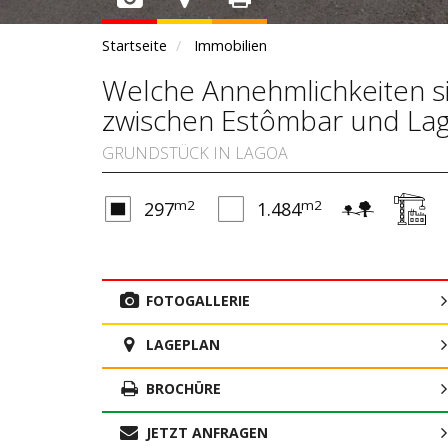
Startseite
Immobilien
Welche Annehmlichkeiten s
zwischen Estômbar und La
GRUNDSTÜCK IN LAGOA
m2
m2
297
1.484
FOTOGALLERIE
LAGEPLAN
BROCHÜRE
JETZT ANFRAGEN