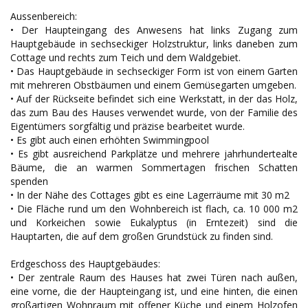
Aussenbereich:
• Der Haupteingang des Anwesens hat links Zugang zum
Hauptgebäude in sechseckiger Holzstruktur, links daneben zum
Cottage und rechts zum Teich und dem Waldgebiet.
• Das Hauptgebäude in sechseckiger Form ist von einem Garten
mit mehreren Obstbäumen und einem Gemüsegarten umgeben.
• Auf der Rückseite befindet sich eine Werkstatt, in der das Holz,
das zum Bau des Hauses verwendet wurde, von der Familie des
Eigentümers sorgfältig und präzise bearbeitet wurde.
• Es gibt auch einen erhöhten Swimmingpool
• Es gibt ausreichend Parkplätze und mehrere jahrhundertealte
Bäume, die an warmen Sommertagen frischen Schatten
spenden
• In der Nähe des Cottages gibt es eine Lagerräume mit 30 m2
• Die Fläche rund um den Wohnbereich ist flach, ca. 10 000 m2
und Korkeichen sowie Eukalyptus (in Erntezeit) sind die
Hauptarten, die auf dem großen Grundstück zu finden sind.
Erdgeschoss des Hauptgebäudes:
• Der zentrale Raum des Hauses hat zwei Türen nach außen,
eine vorne, die der Haupteingang ist, und eine hinten, die einen
großartigen Wohnraum mit offener Küche und einem Holzofen