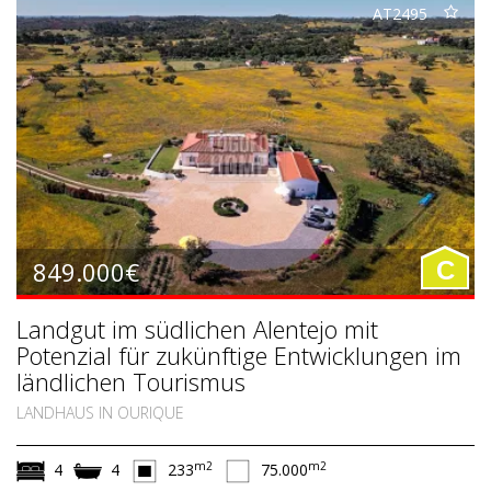
AT2495
849.000€
C
Landgut im südlichen Alentejo mit
Potenzial für zukünftige Entwicklungen im
ländlichen Tourismus
LANDHAUS IN OURIQUE
m2
m2
4
4
233
75.000