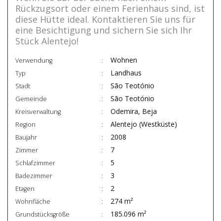
Rückzugsort oder einem Ferienhaus sind, ist
diese Hütte ideal. Kontaktieren Sie uns für
eine Besichtigung und sichern Sie sich Ihr
Stück Alentejo!
Wohnen
Verwendung
Landhaus
Typ
São Teotónio
Stadt
São Teotónio
Gemeinde
Odemira, Beja
Kreisverwaltung
Alentejo (Westküste)
Region
2008
Baujahr
7
Zimmer
5
Schlafzimmer
3
Badezimmer
2
Etagen
274 m²
Wohnfläche
185.096 m²
Grundstücksgröße