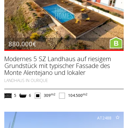
880.000€
B
Modernes 5 SZ Landhaus auf riesigem
Grundstück mit typischer Fassade des
Monte Alentejano und lokaler
Beherbergungslizenz in Ourique, Süd-
LANDHAUS IN OURIQUE
Alentejo
m2
m2
5
6
309
104.500
AT2488