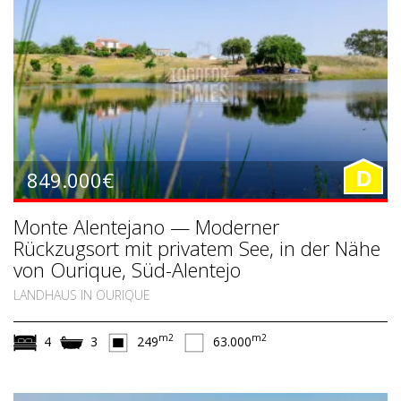
849.000€
D
Monte Alentejano — Moderner
Rückzugsort mit privatem See, in der Nähe
von Ourique, Süd-Alentejo
LANDHAUS IN OURIQUE
m2
m2
4
3
249
63.000