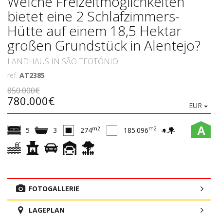
Welche Freizeitmöglichkeiten
bietet eine 2 Schlafzimmers-
Hütte auf einem 18,5 Hektar
großen Grundstück in Alentejo?
LANDHAUS IN SÃO TEOTÓNIO
ref.
AT2385
850.000€
780.000€
EUR
A
m2
m2
5
3
274
185.096
FOTOGALLERIE
LAGEPLAN