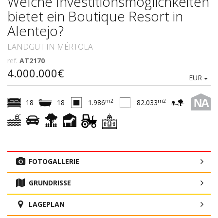
Welche Investitionsmöglichkeiten
bietet ein Boutique Resort in
Alentejo?
LANDGUT IN MÉRTOLA
ref.
AT2170
4.000.000€
EUR
NA
m2
m2
18
18
1.986
82.033
FOTOGALLERIE
GRUNDRISSE
LAGEPLAN