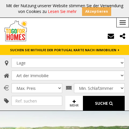
Mit der Nutzung unserer Website stimmen Sie der Verwendung
von Cookies zu
Lesen Sie mehr
Akzeptieren
Tog
nav
SUCHEN SIE MITHILFE DER PORTUGAL KARTE NACH IMMOBILIEN
SUCHE
MEHR