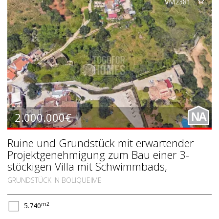
VM2381
2.000.000€
NA
Ruine und Grundstück mit erwartender
Projektgenehmigung zum Bau einer 3-
stöckigen Villa mit Schwimmbads,
Boliqueime, Zentralalgarve
GRUNDSTÜCK IN BOLIQUEIME
m2
5.740