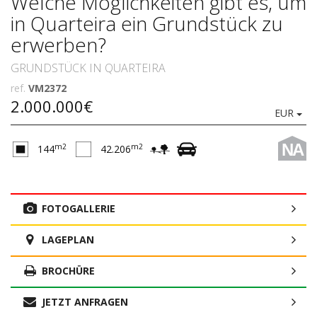
Welche Möglichkeiten gibt es, um
in Quarteira ein Grundstück zu
erwerben?
GRUNDSTÜCK IN QUARTEIRA
ref.
VM2372
2.000.000€
EUR
NA
m2
m2
144
42.206
FOTOGALLERIE
LAGEPLAN
BROCHÜRE
JETZT ANFRAGEN