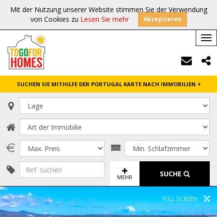
Mit der Nutzung unserer Website stimmen Sie der Verwendung
von Cookies zu
Lesen Sie mehr
Akzeptieren
Tog
nav
SUCHEN SIE MITHILFE DER PORTUGAL KARTE NACH IMMOBILIEN
SUCHE
MEHR
FULL SCREEN