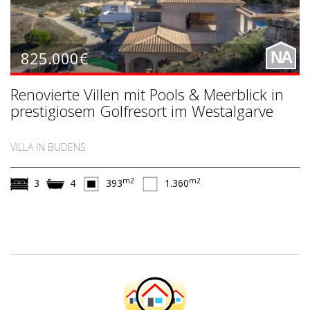
825.000€
NA
Renovierte Villen mit Pools & Meerblick in
prestigiosem Golfresort im Westalgarve
VILLA IN BUDENS
m2
m2
3
4
393
1.360