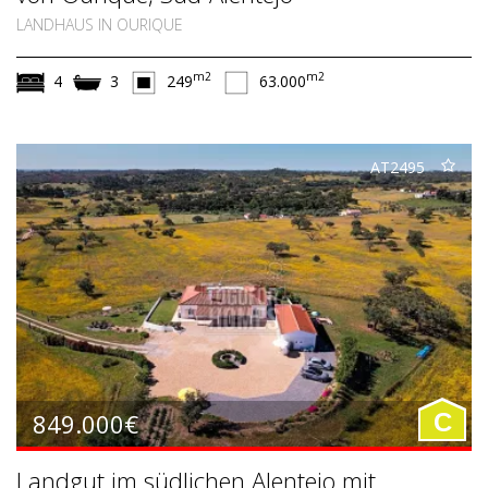
LANDHAUS IN OURIQUE
m2
m2
4
3
249
63.000
AT2495
849.000€
C
Landgut im südlichen Alentejo mit