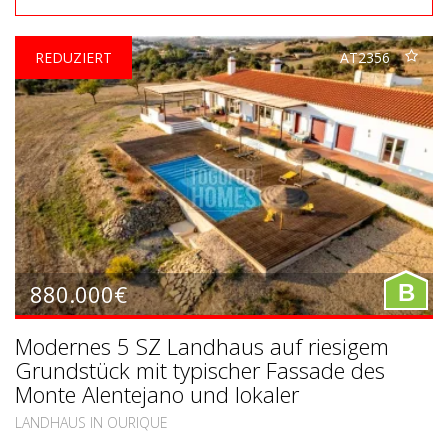
REDUZIERT
AT2356
880.000€
B
Modernes 5 SZ Landhaus auf riesigem
Grundstück mit typischer Fassade des
Monte Alentejano und lokaler
Beherbergungslizenz in Ourique, Süd-
LANDHAUS IN OURIQUE
Alentejo