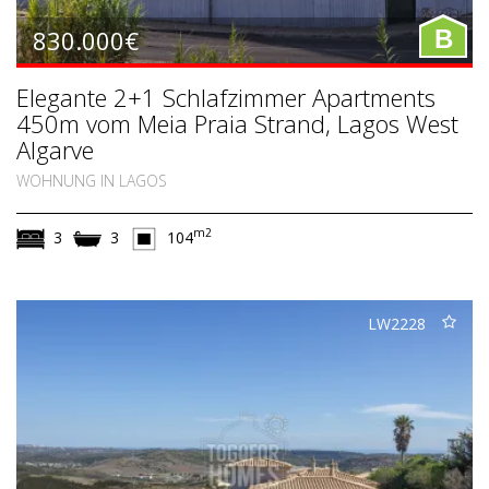
830.000€
B
Elegante 2+1 Schlafzimmer Apartments
450m vom Meia Praia Strand, Lagos West
Algarve
WOHNUNG IN LAGOS
m2
3
3
104
LW2228