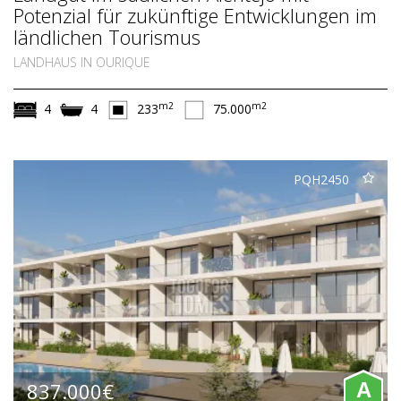
Potenzial für zukünftige Entwicklungen im
ländlichen Tourismus
LANDHAUS IN OURIQUE
m2
m2
4
4
233
75.000
PQH2450
837.000€
A