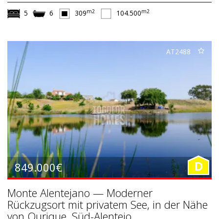
m2
m2
5
6
309
104.500
AT2488
849.000€
D
Monte Alentejano — Moderner
Rückzugsort mit privatem See, in der Nähe
von Ourique, Süd-Alentejo