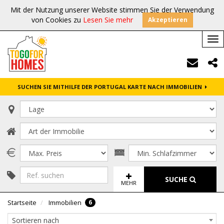
Mit der Nutzung unserer Website stimmen Sie der Verwendung
von Cookies zu
Lesen Sie mehr
Akzeptieren
Tog
nav
SUCHEN SIE MITHILFE DER PORTUGAL KARTE NACH IMMOBILIEN
SUCHE
MEHR
6
Startseite
Immobilien
Sortieren nach