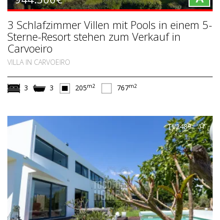
3 Schlafzimmer Villen mit Pools in einem 5-
Sterne-Resort stehen zum Verkauf in
Carvoeiro
VILLA IN CARVOEIRO
m2
m2
3
3
205
767
TV2489