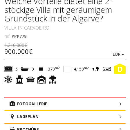
Welche Vorteile bietet eine 2-
stöckige Villa mit geräumigem
Grundstück in der Algarve?
VILLA IN CARVOEIRO
ref.
PPP778
1.210.000€
900.000€
EUR
D
m2
m2
5
3
373
4.150
FOTOGALLERIE
LAGEPLAN
BROCHÜRE