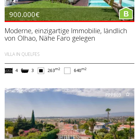
900.000€
B
Moderne, einzigartige Immobilie, ländlich
von Olhao, Nähe Faro gelegen
VILLA IN QUELFES
m2
m2
4
3
263
640
PPP803