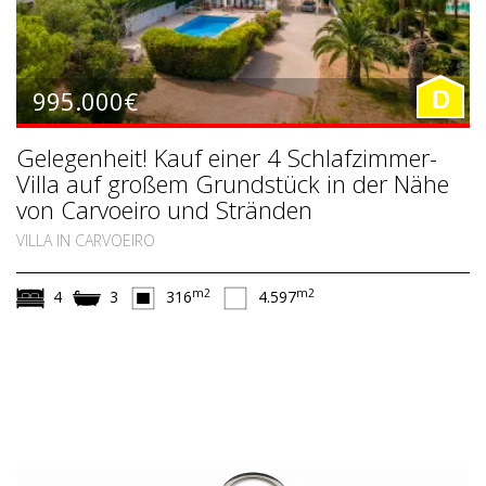
995.000€
D
Gelegenheit! Kauf einer 4 Schlafzimmer-
Villa auf großem Grundstück in der Nähe
von Carvoeiro und Stränden
VILLA IN CARVOEIRO
m2
m2
4
3
316
4.597