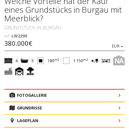
Welche Vorteile hat der Kauf
eines Grundstücks in Burgau mit
Meerblick?
GRUNDSTÜCK IN BURGAU
ref.
LW2299
380.000€
EUR
NA
m2
m2
4
5
180
1.150
FOTOGALLERIE
GRUNDRISSE
LAGEPLAN