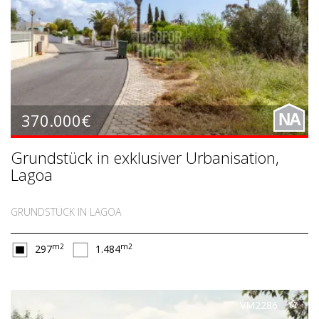
370.000€
NA
Grundstück in exklusiver Urbanisation,
Lagoa
GRUNDSTÜCK IN LAGOA
m2
m2
297
1.484
VM2286