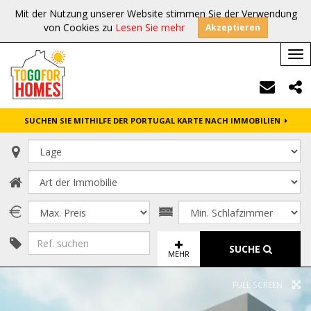
Mit der Nutzung unserer Website stimmen Sie der Verwendung
von Cookies zu
Lesen Sie mehr
Akzeptieren
Tog
nav
SUCHEN SIE MITHILFE DER PORTUGAL KARTE NACH IMMOBILIEN
SUCHE
MEHR
FULL SCREEN