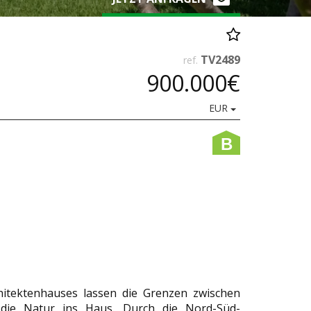
TV2489
ref.
900.000€
EUR
B
hitektenhauses lassen die Grenzen zwischen
ie Natur ins Haus. Durch die Nord-Süd-