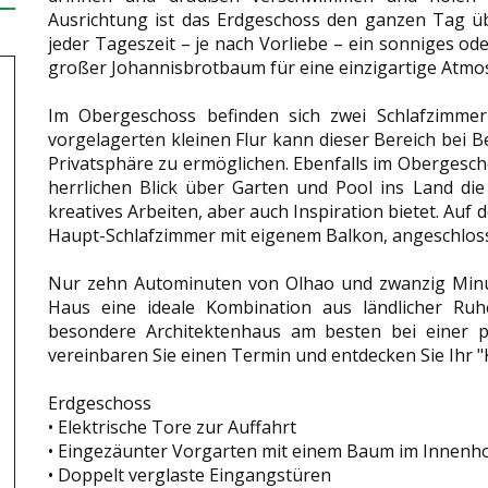
Ausrichtung ist das Erdgeschoss den ganzen Tag übe
jeder Tageszeit – je nach Vorliebe – ein sonniges ode
großer Johannisbrotbaum für eine einzigartige Atmo
Im Obergeschoss befinden sich zwei Schlafzimme
vorgelagerten kleinen Flur kann dieser Bereich bei
Privatsphäre zu ermöglichen. Ebenfalls im Obergesch
herrlichen Blick über Garten und Pool ins Land di
kreatives Arbeiten, aber auch Inspiration bietet. Auf
Haupt-Schlafzimmer mit eigenem Balkon, angeschlo
Nur zehn Autominuten von Olhao und zwanzig Minut
Haus eine ideale Kombination aus ländlicher Ru
besondere Architektenhaus am besten bei einer p
vereinbaren Sie einen Termin und entdecken Sie Ihr "K
Erdgeschoss
• Elektrische Tore zur Auffahrt
• Eingezäunter Vorgarten mit einem Baum im Innenh
• Doppelt verglaste Eingangstüren