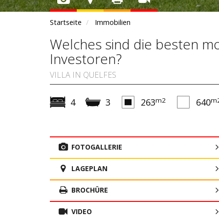
Startseite
Immobilien
Welches sind die besten mo
Investoren?
VILLA IN QUELFES
m2
m
4
3
263
640
FOTOGALLERIE
LAGEPLAN
BROCHÜRE
VIDEO