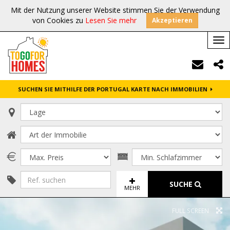
Mit der Nutzung unserer Website stimmen Sie der Verwendung
von Cookies zu
Lesen Sie mehr
Akzeptieren
Tog
nav
SUCHEN SIE MITHILFE DER PORTUGAL KARTE NACH IMMOBILIEN
SUCHE
MEHR
FULL SCREEN