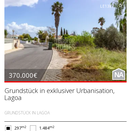
LE1387
370.000€
NA
Grundstück in exklusiver Urbanisation,
Lagoa
GRUNDSTÜCK IN LAGOA
m2
m2
297
1.484