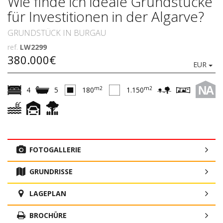
Wie finde ich ideale Grundstücke
für Investitionen in der Algarve?
GRUNDSTÜCK IN BURGAU
ref.
LW2299
380.000€
EUR
NA
m2
m2
4
5
180
1.150
FOTOGALLERIE
GRUNDRISSE
LAGEPLAN
BROCHÜRE