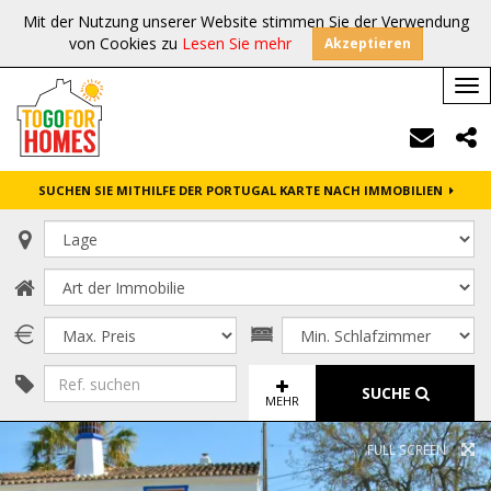
Mit der Nutzung unserer Website stimmen Sie der Verwendung
von Cookies zu
Lesen Sie mehr
Akzeptieren
Tog
nav
SUCHEN SIE MITHILFE DER PORTUGAL KARTE NACH IMMOBILIEN
SUCHE
MEHR
FULL SCREEN