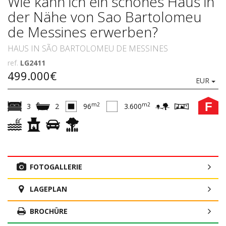
Wie kann ich ein schönes Haus in
der Nähe von Sao Bartolomeu
de Messines erwerben?
HAUS IN SÃO BARTOLOMEU DE MESSINES
ref.
LG2411
499.000€
EUR
F
m2
m2
3
2
96
3.600
FOTOGALLERIE
LAGEPLAN
BROCHÜRE