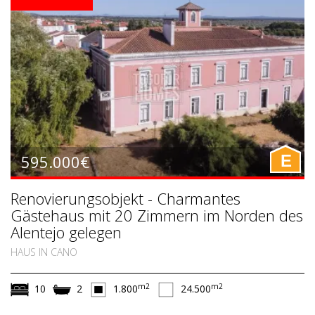
595.000€
E
Renovierungsobjekt - Charmantes
Gästehaus mit 20 Zimmern im Norden des
Alentejo gelegen
HAUS IN CANO
m2
m2
10
2
1.800
24.500