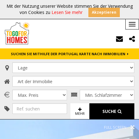
Mit der Nutzung unserer Website stimmen Sie der Verwendung
von Cookies zu
Lesen Sie mehr
Akzeptieren
Tog
nav
SUCHEN SIE MITHILFE DER PORTUGAL KARTE NACH IMMOBILIEN
SUCHE
MEHR
FULL SCREEN