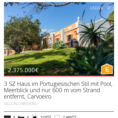
LE2226
2.375.000€
E
3 SZ Haus im Portugiesischen Stil mit Pool,
Meerblick und nur 600 m vom Strand
entfernt, Carvoeiro
VILLA IN CARVOEIRO
m2
m2
3
3
223
2.495