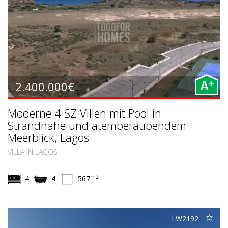
+
2.400.000€
A
Moderne 4 SZ Villen mit Pool in
Strandnähe und atemberaubendem
Meerblick, Lagos
VILLA IN LAGOS
m2
4
4
567
LW2192