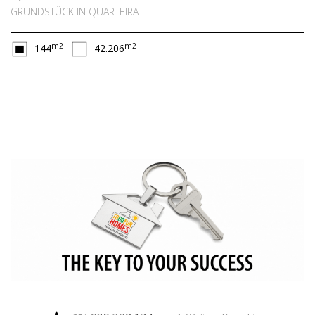
GRUNDSTÜCK IN QUARTEIRA
m2
m2
144
42.206