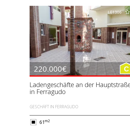
LE1306
220.000€
C
Ladengeschäfte an der Hauptstraß
in Ferragudo
GESCHÄFT IN FERRAGUDO
m2
61