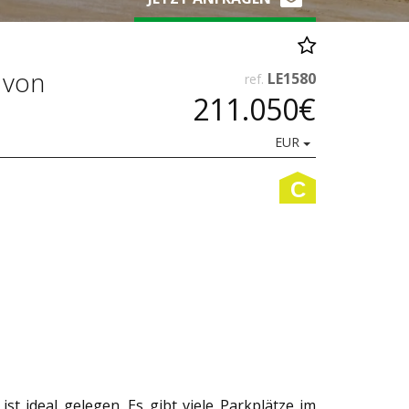
 von
LE1580
ref.
211.050€
EUR
C
st ideal gelegen. Es gibt viele Parkplätze im