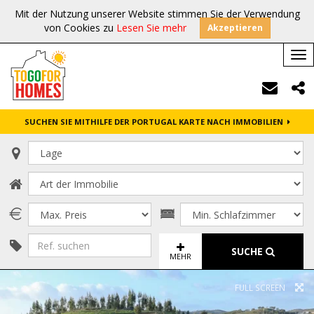
Mit der Nutzung unserer Website stimmen Sie der Verwendung
von Cookies zu
Lesen Sie mehr
Akzeptieren
Tog
nav
SUCHEN SIE MITHILFE DER PORTUGAL KARTE NACH IMMOBILIEN
SUCHE
MEHR
FULL SCREEN