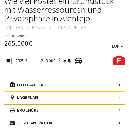
Wie viel kostet ein Grundstück
mit Wasserressourcen und
Privatsphäre in Alentejo?
LANDHAUS IN SANTA CLARA-A-VELHA
ref.
AT2463
265.000€
EUR
F
m2
m2
252
245.000
FOTOGALLERIE
LAGEPLAN
BROCHÜRE
JETZT ANFRAGEN