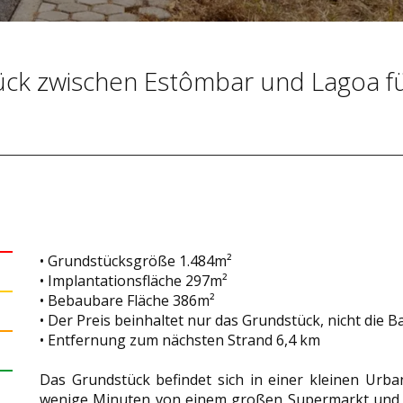
tück zwischen Estômbar und Lagoa f
• Grundstücksgröße 1.484m²
• Implantationsfläche 297m²
• Bebaubare Fläche 386m²
• Der Preis beinhaltet nur das Grundstück, nicht die 
• Entfernung zum nächsten Strand 6,4 km
Das Grundstück befindet sich in einer kleinen Urban
wenige Minuten von einem großen Supermarkt und d