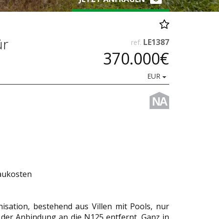
ür
LE1387
ref.
370.000€
EUR
NA
Baukosten
isation, bestehend aus Villen mit Pools, nur
er Anbindung an die N125 entfernt. Ganz in