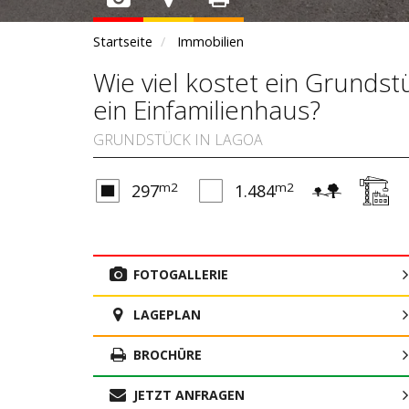
Startseite
Immobilien
Wie viel kostet ein Grunds
ein Einfamilienhaus?
GRUNDSTÜCK IN LAGOA
m2
m2
297
1.484
FOTOGALLERIE
LAGEPLAN
BROCHÜRE
JETZT ANFRAGEN