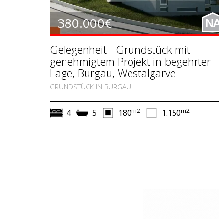
380.000€
N
Gelegenheit - Grundstück mit
genehmigtem Projekt in begehrter
Lage, Burgau, Westalgarve
GRUNDSTÜCK IN BURGAU
m2
m2
4
5
180
1.150