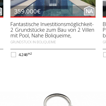
359.000€
A
NA
Fantastische Investitionsmöglichkeit-
B
2 Grundstücke zum Bau von 2 Villen
P
mit Pool, Nahe Boliqueime,
b
Vilamoura
GRUNDSTÜCK IN BOLIQUEIME
G
m2
4.246