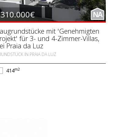
310.000€
NA
augrundstücke mit 'Genehmigten
rojekt' für 3- und 4-Zimmer-Villas,
ei Praia da Luz
RUNDSTÜCK IN PRAIA DA LUZ
m2
414