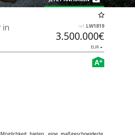
 in
LW1819
ref.
3.500.000€
EUR
+
A
Möglichkeit bieten, eine maßgeschneiderte,