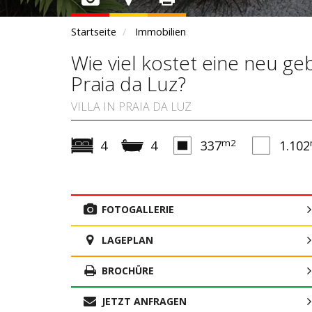
Startseite
Immobilien
Wie viel kostet eine neu geb
Praia da Luz?
VILLA IN PRAIA DA LUZ
m2
4
4
337
1.102
FOTOGALLERIE
LAGEPLAN
BROCHÜRE
JETZT ANFRAGEN