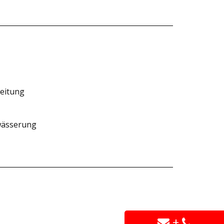
eitung
ewässerung
+