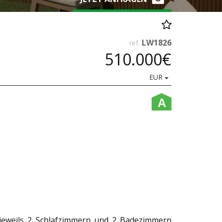
LW1826
ref.
510.000€
EUR
A
 jeweils 2 Schlafzimmern und 2 Badezimmern