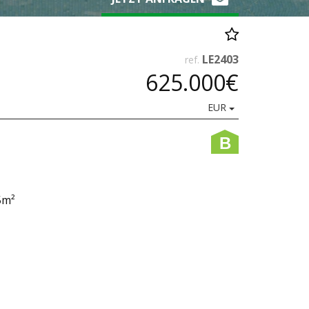
LE2403
ref.
625.000€
EUR
B
5m²