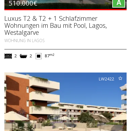
510.000€
A
Luxus T2 & T2 + 1 Schlafzimmer
Wohnungen im Bau mit Pool, Lagos,
Westalgarve
WOHNUNG IN LAGOS
m2
2
2
87
LW2422