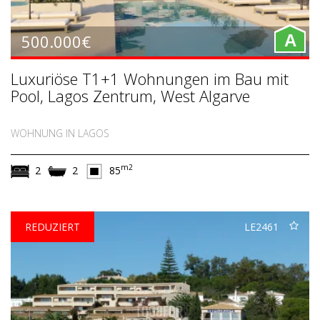
500.000€
A
Luxuriöse T1+1 Wohnungen im Bau mit
Pool, Lagos Zentrum, West Algarve
WOHNUNG IN LAGOS
m2
2
2
85
REDUZIERT
LE2461