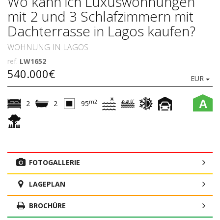
Wo kann ich Luxuswohnungen
mit 2 und 3 Schlafzimmern mit
Dachterrasse in Lagos kaufen?
WOHNUNG IN LAGOS
ref.
LW1652
540.000€
EUR
A
m2
2
2
95
FOTOGALLERIE
LAGEPLAN
BROCHÜRE