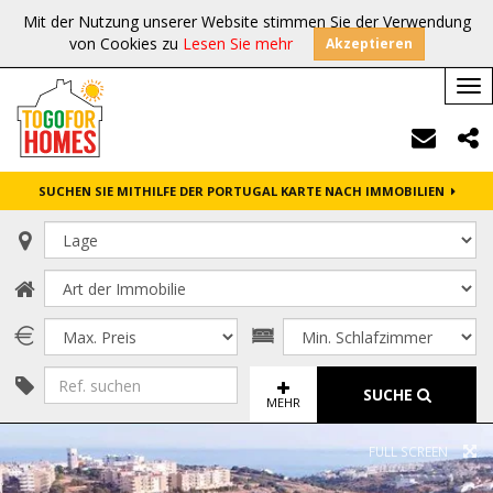
Mit der Nutzung unserer Website stimmen Sie der Verwendung
von Cookies zu
Lesen Sie mehr
Akzeptieren
Tog
nav
SUCHEN SIE MITHILFE DER PORTUGAL KARTE NACH IMMOBILIEN
SUCHE
MEHR
FULL SCREEN