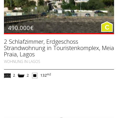
490.000€
C
2 Schlafzimmer, Erdgeschoss
Strandwohnung in Touristenkomplex, Meia
Praia, Lagos
WOHNUNG IN LAGOS
m2
2
2
132