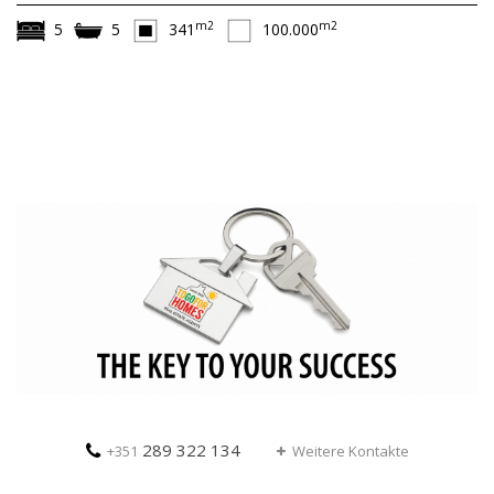
m2
m2
5
5
341
100.000
289 322 134
+351
Weitere Kontakte