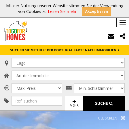
Mit der Nutzung unserer Website stimmen Sie der Verwendung
von Cookies zu
Lesen Sie mehr
Akzeptieren
Tog
nav
SUCHEN SIE MITHILFE DER PORTUGAL KARTE NACH IMMOBILIEN
SUCHE
MEHR
FULL SCREEN