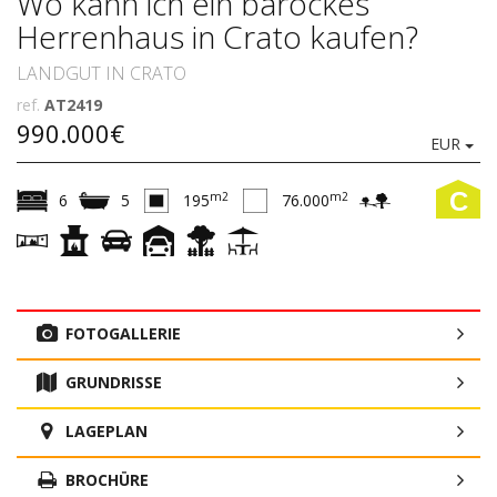
Wo kann ich ein barockes
Herrenhaus in Crato kaufen?
LANDGUT IN CRATO
ref.
AT2419
990.000€
EUR
C
m2
m2
6
5
195
76.000
FOTOGALLERIE
GRUNDRISSE
LAGEPLAN
BROCHÜRE